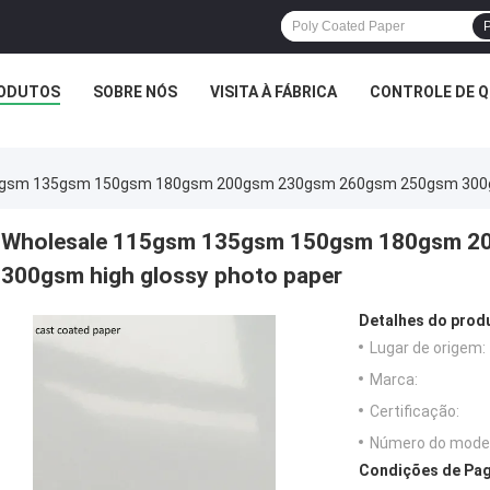
P
ODUTOS
SOBRE NÓS
VISITA À FÁBRICA
CONTROLE DE Q
5gsm 135gsm 150gsm 180gsm 200gsm 230gsm 260gsm 250gsm 300gs
Wholesale 115gsm 135gsm 150gsm 180gsm 2
300gsm high glossy photo paper
Detalhes do prod
Lugar de origem:
Marca:
Certificação:
Número do model
Condições de Pag