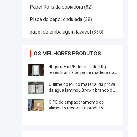
Papel Rolls da copiadora
(82)
Placa de papel ondulada
(38)
papel de embalagem lavável
(335)
OS MELHORES PRODUTOS
40gsm + o PE descorado 10g
revestiram a polpa de madeira do
papel de embalagem 100% para
petiscos de embalagem
O filme do PE do material da prova
da água laminou Brown branco de
papel revestido 300g + 15g
O PE do empacotamento de
alimento revestiu o produto
comestível da placa do papel de
embalagem para caixas afastadas