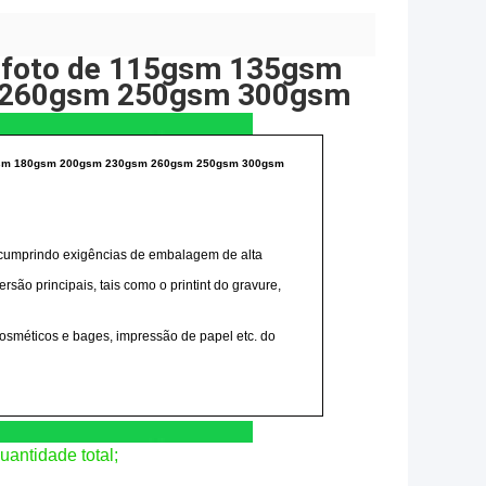
da foto de 115gsm 135gsm
 260gsm 250gsm 300gsm
150gsm 180gsm 200gsm 230gsm 260gsm 250gsm 300gsm
, cumprindo exigências de embalagem de alta
rsão principais, tais como o printint do gravure,
osméticos e bages, impressão de papel etc. do
antidade total;