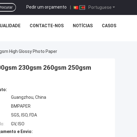
Pedir um orçamento
|
Portuguese
rocurar
UALIDADE
CONTACTE-NOS
NOTÍCIAS
CASOS
m High Glossy Photo Paper
00gsm 230gsm 260gsm 250gsm
uto:
Guangzhou, China
BMPAPER
SGS, ISO, FDA
o:
GV, ISO
amento e Envio: