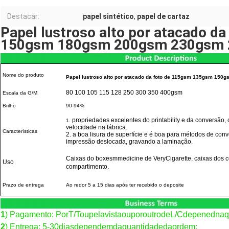
Destacar:
papel sintético
,
papel de cartaz
Papel lustroso alto por atacado 
150gsm 180gsm 200gsm 230gsm
Nome do produto
Papel lustroso alto por atacado da foto de 115gsm 135gsm 
80 100 105 115 128 250 300 350 400gsm
Escala da G/M
Brilho
90-94%
propriedades excelentes do printability e da conversão
1.
velocidade na fábrica.
Características
2. a boa lisura de superfície e é boa para métodos de conve
impressão deslocada, gravando a laminação.
Caixas do boxesmmedicine de VeryCigarette, caixas dos c
Uso
compartimento.
Prazo de entrega
Ao redor 5 a 15 dias após ter recebido o deposite
1
) Pagamento: PorT/ToupelavistaouporoutrodeL/Cdepenednaqu
2
) Entrega: 5-30diasdependemdaquantidadedaordem;