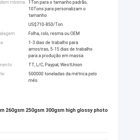
rdem mínima:
1Ton para o tamanho padrão,
10Tons para personalizam o
tamanho
US$710-850/Ton
alagem:
Folha, rolo, resma ou OEM
a:
1-3 dias de trabalho para
amostras, 5-15 dias de trabalho
para a produção em massa
mento:
TT, L/C, Paypal, WestUnion
te:
500000 toneladas da métrica pelo
mês
m 260gsm 250gsm 300gsm high glossy photo