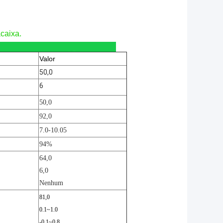
caixa.
Valor
50,0
6
50,0
92,0
7.0-10.05
94%
64,0
6,0
Nenhum
81,0
0.1~1.0
-0.1~0.8