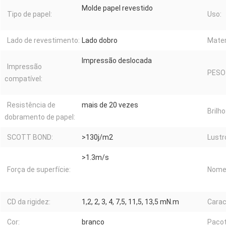
Molde papel revestido
Tipo de papel:
Uso:
Lado de revestimento:
Lado dobro
Mater
Impressão deslocada
Impressão
PESO
compatível:
Resistência de
mais de 20 vezes
Brilho
dobramento de papel:
SCOTT BOND:
>130j/m2
Lustr
>1.3m/s
Força de superfície:
Nome 
CD da rigidez:
1,2, 2, 3, 4, 7,5, 11,5, 13,5 mN.m
Carac
Cor:
branco
Pacot