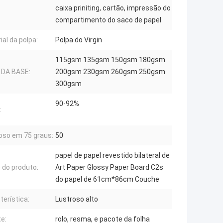
caixa priniting, cartão, impressão do
compartimento do saco de papel
ial da polpa:
Polpa do Virgin
115gsm 135gsm 150gsm 180gsm
 DA BASE:
200gsm 230gsm 260gsm 250gsm
300gsm
90-92%
:
oso em 75 graus:
50
papel de papel revestido bilateral de
do produto:
Art Paper Glossy Paper Board C2s
do papel de 61cm*86cm Couche
terística:
Lustroso alto
e:
rolo, resma, e pacote da folha