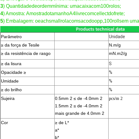
3
) Quantidadedeordemmínima: umacaixacom100rolos;
4
) Amostra: AmostradotamanhoA4livrecomcellectdofrete;
5
) Embalagem: oeachsmallrolacomsacodoopp,100rollsem uma
Parâmetro
Unidade
≥ da força de Tesile
N.m/g
≥ da resistência de rasgo
mN.m2/g
≥ da lisura
S
Opacidade ≥
%
Umidade
%
≥ do brilho
%
Sujeira
0.5mm 2 ≤ de -4.0mm 2
pcs/m 2
1.5mm 2 ≤ de -4.0mm 2
mais grande de 4.0mm 2
Cor
≥ de L*
a*
b*