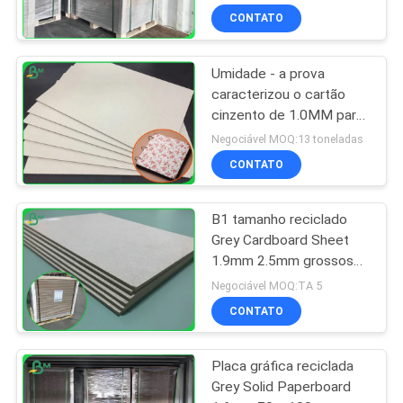
CONTATO
Umidade - a prova
caracterizou o cartão
cinzento de 1.0MM para
o caderno da capa dura
Negociável MOQ:13 toneladas
CONTATO
B1 tamanho reciclado
Grey Cardboard Sheet
1.9mm 2.5mm grossos
no formato 70*100cm
Negociável MOQ:TA 5
CONTATO
Placa gráfica reciclada
Grey Solid Paperboard