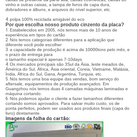
vinho e outras caixas, a tampa de livros de capa dura,
dobradores e álbuns, e arquivos do nível superior, etc.
4.
polpa 100% reciclada amigável do eco
Por que escolha nosso produto cinzento da placa?
1.
Estabelecidos em 2005, nós temos mais de 10 anos de
experiência em tipos do cartão
2.
Nós temos categorias diferentes para a aplicação que
diferente você pode escolher
3.
a capacidade de produção é acima de 10000tons pelo mês, e
o prazo de entrega para
o tamanho especial é apenas 7-10days
4.
Os mercados principais são 3Sul da Ásia, leste meados de,
Ámérica do Sul, África, Ásia oriental, Coreia, Vietname, Malásia,
Índia, África do Sul, Gana, Argentina, Turquia, etc.
5.
Nós temos uma boa equipe das vendas, bom serviço do
aftersale, equipamentos de produção avançados. Em
Guangzhou nós temos duas 4 camadas máquinas laminadas e
máquina cortando.
6.
Nós podemos ajudar o cliente a fazer tamanhos diferentes
cortando somos aprovados. Para salvar muito custo, os de
ponta perfeitos, podem ser usados aos produtos finais (capa do
livro) diretamente.
Imagens da folha do cartão: