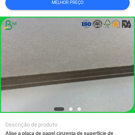
MELHOR PREÇO
SITE
POLÍTICA
DE
PRIVACIDADE
Descrição de produto
Alise a placa de papel cinzenta de superfície de