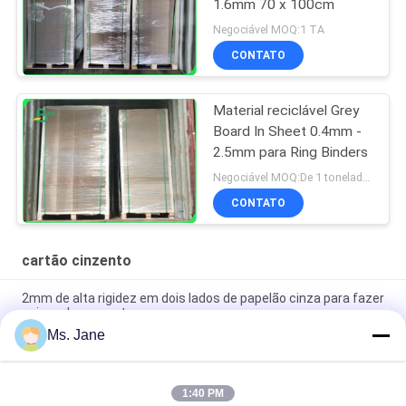
1.6mm 70 x 100cm
Negociável MOQ:1 TA
CONTATO
Material reciclável Grey
Board In Sheet 0.4mm -
2.5mm para Ring Binders
Negociável MOQ:De 1 toneladas para o tamanho comum & as 10 toneladas para o tamanho especial
CONTATO
cartão cinzento
2mm de alta rigidez em dois lados de papelão cinza para fazer
caixas de presente
Ms. Jane
Todos os azuis de cor Jigsaw Puzzle de cartão de 1,5 mm de
cartão de chipboard azul
1:40 PM
Cartão de papel azul claro 1000gm 1.5mm Cartão sólido para