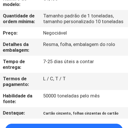
modelo:
CONTROLE
Quantidade de
Tamanho padrão de 1 toneladas,
ordem mínima:
tamanho personalizado 10 toneladas
DE
QUALIDADE
Preço:
Negociável
Detalhes da
Resma, folha, embalagem do rolo
CONTACTE-
embalagem:
NOS
Tempo de
7-25 dias úteis a contar
entrega:
NOTÍCIAS
Termos de
L / C, T / T
pagamento:
Habilidade da
50000 toneladas pelo mês
CASOS
fonte:
Destaque:
,
Cartão cinzento
folhas cinzentas do cartão
MAPA
DO