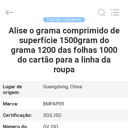
-
2026
GUANGZHOU
BMPAPER
CO.,LTD.
Cartão cinzento
All
Rights
Reserved.
Alise o grama comprimido de
PARA
superfície 1500gram do
CASA
grama 1200 das folhas 1000
PRODUTOS
do cartão para a linha da
roupa
SOBRE
NÓS
Lugar de
Guangdong, China
origem:
VISITA
Marca:
BMPAPER
À
Certificação:
SGS, ISO
FÁBRICA
Número do
GV, ISO