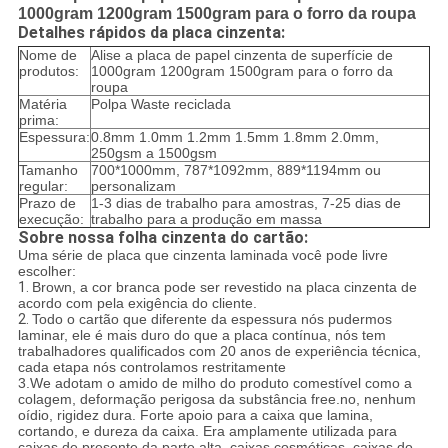
1000gram 1200gram 1500gram para o forro da roupa
Detalhes rápidos da placa cinzenta:
Nome de
Alise a placa de papel cinzenta de superfície de
produtos:
1000gram 1200gram 1500gram para o forro da
roupa
Matéria
Polpa Waste reciclada
prima:
Espessura:
0.8mm 1.0mm 1.2mm 1.5mm 1.8mm 2.0mm,
250gsm a 1500gsm
Tamanho
700*1000mm, 787*1092mm, 889*1194mm ou
regular:
personalizam
Prazo de
1-3 dias de trabalho para amostras, 7-25 dias de
execução:
trabalho para a produção em massa
Sobre nossa folha cinzenta do cartão:
Uma série de placa que cinzenta laminada você pode livre
escolher:
1.
Brown, a cor branca pode ser revestido na placa cinzenta de
acordo com pela exigência do cliente.
2.
Todo o cartão que diferente da espessura nós pudermos
laminar, ele é mais duro do que a placa contínua, nós tem
trabalhadores qualificados com 20 anos de experiência técnica,
cada etapa nós controlamos restritamente
3.We adotam o amido de milho do produto comestível como a
colagem, deformação perigosa da substância free.no, nenhum
oídio, rigidez dura. Forte apoio para a caixa que lamina,
cortando, e dureza da caixa. Era amplamente utilizada para
caixas de presente da parte alta, caixas cosméticas, caixas do