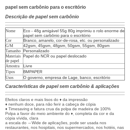
papel sem carbônio para o escritório
Descrição de papel sem carbônio
Eco - 48g amigável 55g 80g imprimiu o rolo enorme de
Nome
papel sem carbônio para o escritório
Branco, amarelo, cor-de-rosa, etc. ou personalizado
Cor
42gsm, 45gsm, 48gsm, 50gsm, 55gsm, 80gsm
G/M
Personalizado
Tamanho
Papel do NCR ou papel deslocado
Materiais
de papel
Livre
Amostra
BMPAPER
Tipos
O governo, empresa de Lage, banco, escritório
Usos
Características de papel sem carbônio & aplicações
Efeitos claros e mais lisos do ♦ da impressão
♦ nenhum doce, para não ferir a cabeça de cópia
♦ Timesaving e fatura crua da polpa de madeira de 100%
Polpa a favor do meio ambiente do ♦, completa da cor e da
cópia vívida, clara
a escala do ⇔Wide de aplicações, pode ser usada nos
restaurantes, nos hospitais, nos supermercados, nos hotéis, nas