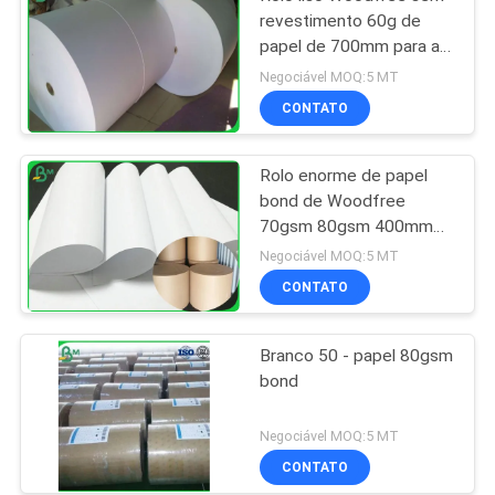
revestimento 60g de
papel de 700mm para a
impressão do livro de
Negociável MOQ:5 MT
escola
CONTATO
Rolo enorme de papel
bond de Woodfree
70gsm 80gsm 400mm
para a impressão
Negociável MOQ:5 MT
deslocada
CONTATO
Branco 50 - papel 80gsm
bond
Negociável MOQ:5 MT
CONTATO