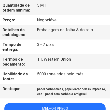
Quantidade de
5 MT
ordem mínima:
CONTROLE
DE
Preço:
Negociável
QUALIDADE
Detalhes da
Embalagem da folha & do rolo
embalagem:
CONTACTE-
Tempo de
3 - 7 dias
entrega:
NOS
Termos de
TT, Western Union
pagamento:
NOTÍCIAS
Habilidade da
5000 toneladas pelo mês
fonte:
CASOS
Destaque:
,
,
papel carboneless
papel carboneless impresso
eco - papel sem carbônio amigável
MAPA
DO
MELHOR PREÇO