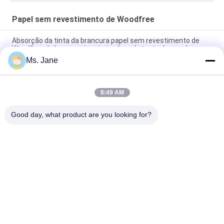
Papel sem revestimento de Woodfree
Absorção da tinta da brancura papel sem revestimento de
Woodfree da boa para imprimir o livro de texto da escola
Ms. Jane
Os CF 9,5" dos CB CFB x 11" papel do NCR do papel sem
carbônio para impressoras térmicas cancelam a imagem
8:49 AM
Papel de pedra sintético biodegradável de 160um 200um para
a resistência de rasgo da propaganda
Good day, what product are you looking for?
Categorias populares
Todos
Papel Sem 
Papel De Impressão 
Revestimento De 
Deslocada
Woodfree
Papel Revestido 
Rolo Do Papel Do 
Lustroso
Produto Comestível
Papel De Arte 
Papel Revestido Do 