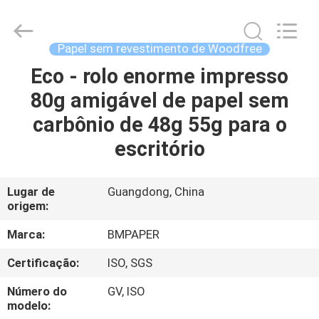
-
2026
GUANGZHOU
BMPAPER
CO.,LTD.
Papel sem revestimento de Woodfree
All
Rights
Reserved.
Eco - rolo enorme impresso
PARA
80g amigável de papel sem
CASA
carbônio de 48g 55g para o
PRODUTOS
escritório
SOBRE
Lugar de
Guangdong, China
origem:
NÓS
Marca:
BMPAPER
VISITA
Certificação:
ISO, SGS
À
Número do
GV, ISO
FÁBRICA
modelo: