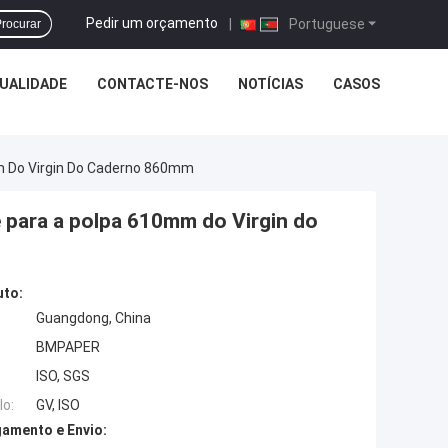
Pedir um orçamento
|
Portuguese
rocurar
UALIDADE
CONTACTE-NOS
NOTÍCIAS
CASOS
m Do Virgin Do Caderno 860mm
e para a polpa 610mm do Virgin do
uto:
Guangdong, China
BMPAPER
ISO, SGS
o:
GV, ISO
amento e Envio: