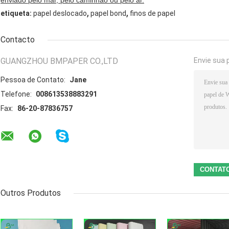
enviado pelo mar, pelo caminhão ou pelo ar.
,
,
etiqueta:
papel deslocado
papel bond
finos de papel
Contacto
GUANGZHOU BMPAPER CO.,LTD
Envie sua 
Pessoa de Contato:
Jane
Telefone:
008613538883291
Fax:
86-20-87836757
Outros Produtos