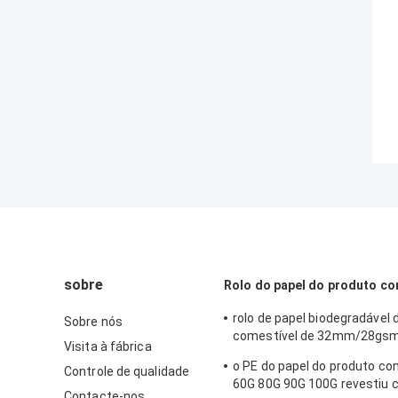
sobre
Rolo do papel do produto co
rolo de papel biodegradável 
Sobre nós
comestível de 32mm/28gsm
Visita à fábrica
Wrapping Paper
o PE do papel do produto co
Controle de qualidade
60G 80G 90G 100G revestiu 
Contacte-nos