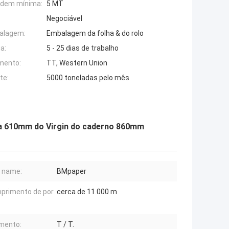
rdem mínima:
5 MT
Negociável
alagem:
Embalagem da folha & do rolo
a:
5 - 25 dias de trabalho
mento:
TT, Western Union
te:
5000 toneladas pelo mês
lpa 610mm do Virgin do caderno 860mm
 name:
BMpaper
primento de por
cerca de 11.000 m
mento:
T / T.