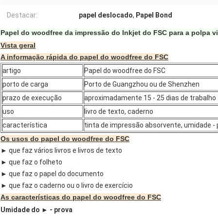
Destacar:
papel deslocado
,
Papel Bond
Papel do woodfree da impressão do Inkjet do FSC para a polpa
Vista geral
A informação rápida do papel do woodfree do FSC
artigo
Papel do woodfree do FSC
porto de carga
Porto de Guangzhou ou de Shenzhen
prazo de execução
aproximadamente 15 - 25 dias de trabalho
uso
livro de texto, caderno
característica
tinta de impressão absorvente, umidade - 
Os usos do papel do woodfree do FSC
► que faz vários livros e livros de texto
► que faz o folheto
► que faz o papel do documento
► que faz o caderno ou o livro de exercício
As características do papel do woodfree do FSC
Umidade do ► - prova