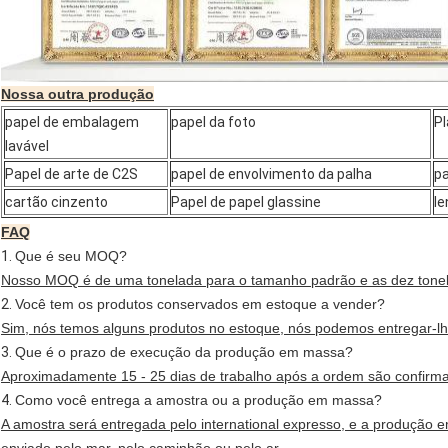
Nossa outra produção
papel de embalagem
papel da foto
Pl
lavável
Papel de arte de C2S
papel de envolvimento da palha
pa
cartão cinzento
Papel de papel glassine
le
FAQ
1.
Que é seu MOQ?
Nosso MOQ é de uma tonelada para o tamanho padrão e as dez tonel
2.
Você tem os produtos conservados em estoque a vender?
Sim, nós temos alguns produtos no estoque, nós podemos entregar-l
3.
Que é o prazo de execução da produção em massa?
Aproximadamente 15 - 25 dias de trabalho após a ordem são confirm
4.
Como você entrega a amostra ou a produção em massa?
A amostra será entregada pelo international expresso, e a produção