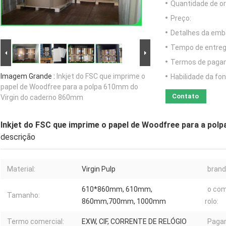
Quantidade de o
Preço:
Detalhes da emb
Tempo de entreg
Termos de paga
Imagem Grande :
Inkjet do FSC que imprime o
Habilidade da fon
papel de Woodfree para a polpa 610mm do
Contato
Virgin do caderno 860mm
Inkjet do FSC que imprime o papel de Woodfree para a po
descrição
Material:
Virgin Pulp
brand
610*860mm, 610mm,
o com
Tamanho:
860mm,700mm, 1000mm
rolo:
Termo comercial:
EXW, CIF, CORRENTE DE RELÓGIO
Paga