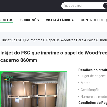
P
ODUTOS
SOBRE NÓS
VISITA À FÁBRICA
CONTROLE DE Q
Inkjet Do FSC Que Imprime O Papel De Woodfree Para A Polpa 610m
Inkjet do FSC que imprime o papel de Woodfre
caderno 860mm
Detalhes do prod
Lugar de origem:
Marca:
Certificação:
Número do model
Condições de Pag