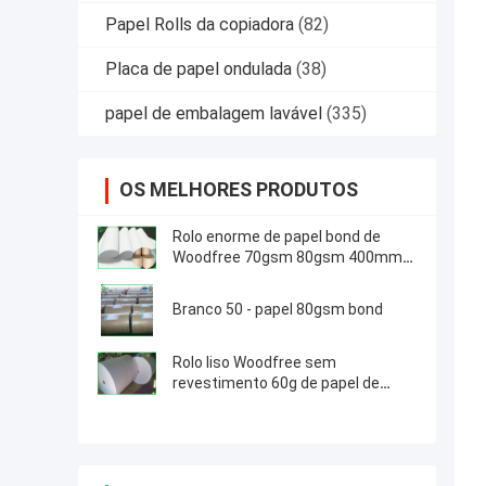
Papel Rolls da copiadora
(82)
Placa de papel ondulada
(38)
papel de embalagem lavável
(335)
OS MELHORES PRODUTOS
Rolo enorme de papel bond de
Woodfree 70gsm 80gsm 400mm
para a impressão deslocada
Branco 50 - papel 80gsm bond
Rolo liso Woodfree sem
revestimento 60g de papel de
700mm para a impressão do livro
de escola