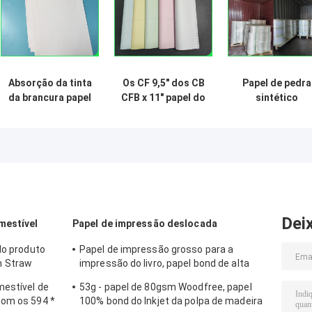
Absorção da tinta
Os CF 9,5" dos CB
Papel de pedra
da brancura papel
CFB x 11" papel do
sintético
sem revestimento
NCR do papel sem
biodegradável 
de Woodfree da
carbônio para
160um 200um
boa para imprimir
impressoras
para a resistênc
o livro de texto da
térmicas
de rasgo da
escola
cancelam a
propaganda
imagem
Dei
mestível
Papel de impressão deslocada
do produto
Papel de impressão grosso para a
 Straw
impressão do livro, papel bond de alta
qualidade sem revestimento de
mestível de
53g - papel de 80gsm Woodfree, papel
Woodfree
com os 594 *
100% bond do Inkjet da polpa de madeira