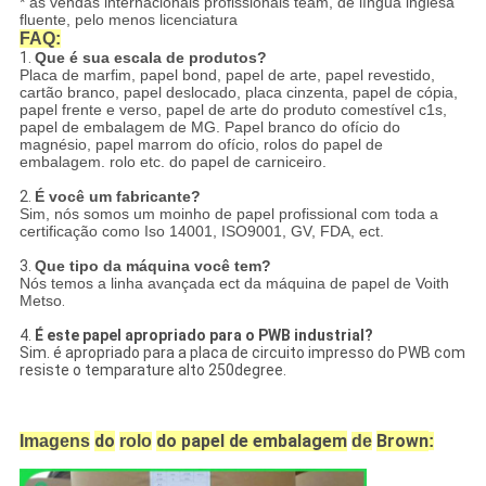
* as vendas internacionais profissionais team, de língua inglesa
fluente, pelo menos licenciatura
FAQ:
1.
Que é sua escala de produtos?
Placa de marfim, papel bond, papel de arte, papel revestido,
cartão branco, papel deslocado, placa cinzenta, papel de cópia,
papel frente e verso, papel de arte do produto comestível c1s,
papel de embalagem de MG. Papel branco do ofício do
magnésio, papel marrom do ofício, rolos do papel de
embalagem. rolo etc. do papel de carniceiro.
2.
É você um fabricante?
Sim, nós somos um moinho de papel profissional com toda a
certificação como Iso 14001, ISO9001, GV, FDA, ect.
3.
Que tipo da máquina você tem?
Nós temos a linha avançada ect da máquina de papel de Voith
Metso
.
4.
É este papel apropriado para o PWB industrial?
Sim. é apropriado para a
placa
de
circuito
impresso
do
PWB
com
resiste o temparature alto 250degree.
do
do papel de embalagem
Brown
Imagens
rolo
de
: