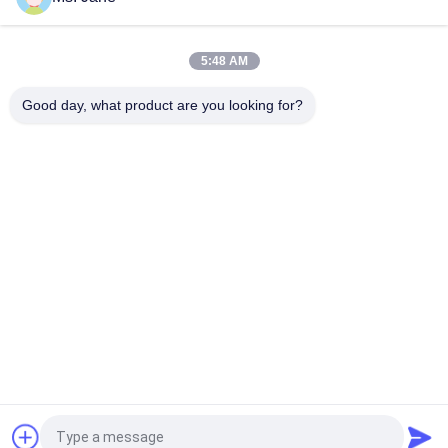
polpa 250GSM 300GSM para caixas do alimento
Papel alto do forro de Kraft do cimento da polpa 80gsm
5:48 AM
90gsm do Virgin da resistência da explosão para o saco da
farinha
Good day, what product are you looking for?
Categorias populares
Todos
Papel Sem 
Papel De Impressão 
Revestimento De 
Deslocada
Woodfree
Papel Revestido 
Rolo Do Papel Do 
Lustroso
Produto Comestível
Papel De Arte 
Papel Revestido Do 
Lustroso
PE
Papel De Placa Do 
Cartão Cinzento
Marfim
Pedir um orçamento