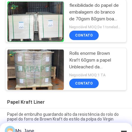
flexibilidade do papel de
embalagem do branco
de 70gsm 80gsm boa
para o empacotamento
Negociável MOQ:De 1 toneladas para o tamanho comum & as 10 toneladas para o tamanho especial
dos petiscos
CONTATO
Rolls enorme Brown
Kraft 60gsm a papel
Unbleached da
intercalação 120gsm
Negociável MOQ:1 TA
para o envelope
CONTATO
Papel Kraft Liner
Papel de embrulho guardando alto da resistência do rolo do
papel do forro de Brown Kraft do estilo da polpa do Virgin
Ms. Jane
A madeira do Virgin do papel de embalagem de Brown reduz a