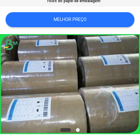
rolos do papel de embalagem
SITE
MELHOR PREÇO
POLÍTICA
DE
PRIVACIDADE