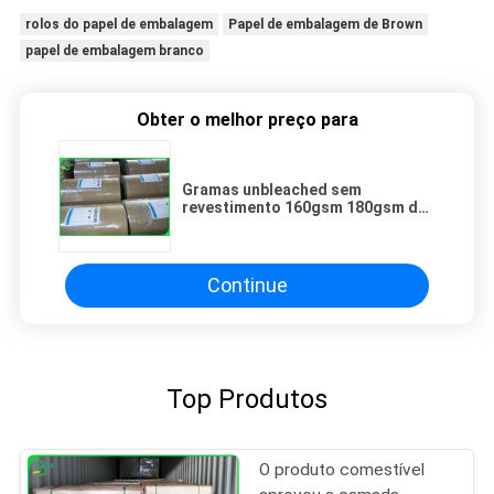
rolos do papel de embalagem
Papel de embalagem de Brown
papel de embalagem branco
Obter o melhor preço para
Gramas unbleached sem
revestimento 160gsm 180gsm do
papel de embalagem de Brown
feitos da polpa de madeira virgem
de 100%
Continue
Top Produtos
O produto comestível