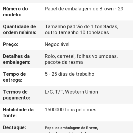
Número do
Papel de embalagem de Brown - 29
CONTROLE
modelo:
DE
Quantidade de
Tamanho padrão de 1 toneladas,
ordem mínima:
outro tamanho 10 toneladas
QUALIDADE
Preço:
Negociável
CONTACTE-
Detalhes da
Rolo, carretel, folhas volumosas,
NOS
embalagem:
pacote da resma
Tempo de
5 - 25 dias de trabalho
entrega:
NOTÍCIAS
Termos de
L/C, T/T, Western Union
pagamento:
CASOS
Habilidade da
1500000Tons pelo mês
fonte:
MAPA
Destaque:
,
Papel de embalagem de Brown
DO