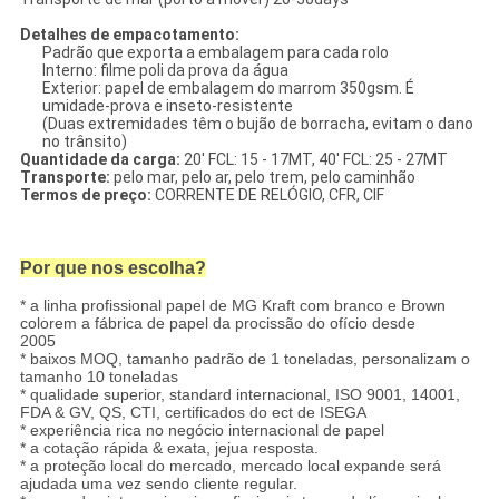
Detalhes de empacotamento:
Padrão que exporta a embalagem para cada rolo
Interno: filme poli da prova da água
Exterior: papel de embalagem do marrom 350gsm. É
umidade-prova e inseto-resistente
(Duas extremidades têm o bujão de borracha, evitam o dano
no trânsito)
Quantidade da carga:
20' FCL: 15 - 17MT, 40' FCL: 25 - 27MT
Transporte:
pelo mar, pelo ar, pelo trem, pelo caminhão
Termos de preço:
CORRENTE DE RELÓGIO, CFR, CIF
Por que nos escolha?
* a linha profissional papel de MG Kraft com branco e Brown
colorem a fábrica de papel da procissão do ofício desde
2005
* baixos MOQ, tamanho padrão de 1 toneladas, personalizam o
tamanho 10 toneladas
* qualidade superior, standard internacional, ISO 9001, 14001,
FDA & GV, QS, CTI, certificados do ect de ISEGA
* experiência rica no negócio internacional de papel
* a cotação rápida & exata, jejua resposta.
* a proteção local do mercado, mercado local expande será
ajudada uma vez sendo cliente regular.