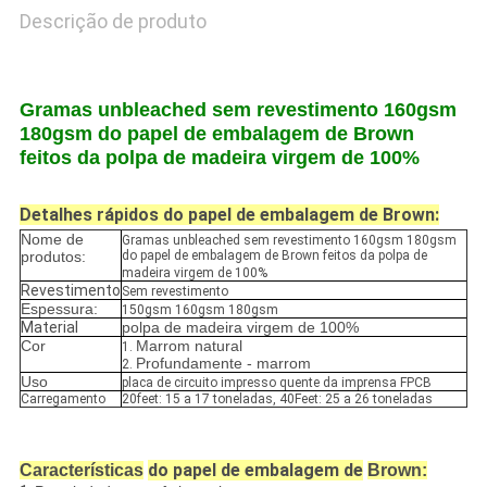
Descrição de produto
Gramas unbleached sem revestimento 160gsm
180gsm do papel de embalagem de Brown
feitos da polpa de madeira virgem de 100%
Detalhes rápidos do papel de embalagem de Brown:
Nome de
Gramas unbleached sem revestimento 160gsm 180gsm
produtos:
do papel de embalagem de Brown feitos da polpa de
madeira virgem de 100%
Revestimento
Sem revestimento
Espessura:
150gsm 160gsm 180gsm
Material
polpa de madeira virgem de 100%
Cor
Marrom natural
1.
Profundamente - marrom
2.
Uso
placa de circuito impresso quente da imprensa FPCB
Carregamento
20feet: 15 a 17 toneladas, 40Feet: 25 a 26 toneladas
do papel de embalagem de
Características
Brown: