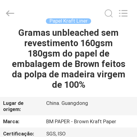
-
2026
GUANGZHOU
BMPAPER
CO.,LTD.
Papel Kraft Liner
All
Rights
Reserved.
Gramas unbleached sem
PARA
revestimento 160gsm
CASA
180gsm do papel de
PRODUTOS
embalagem de Brown feitos
da polpa de madeira virgem
SOBRE
de 100%
NÓS
Lugar de
China. Guangdong
origem:
VISITA
À
Marca:
BM PAPER - Brown Kraft Paper
FÁBRICA
Certificação:
SGS, ISO