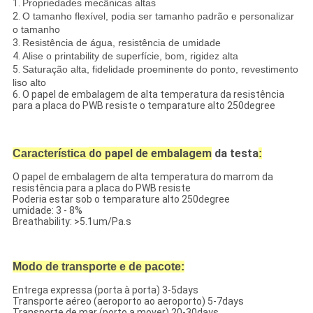
1.
Propriedades mecânicas altas
2.
O tamanho flexível, podia ser tamanho padrão e personalizar
o tamanho
3.
Resistência de água, resistência de umidade
4.
Alise o printability de superfície, bom, rigidez alta
5.
Saturação alta, fidelidade proeminente do ponto, revestimento
liso alto
6. O papel de embalagem de alta temperatura da resistência
para a placa do PWB resiste o temparature alto 250degree
do papel de embalagem
da testa
Característica
:
O papel de embalagem de alta temperatura do marrom da
resistência para a placa do PWB resiste
Poderia estar sob o temparature alto 250degree
umidade: 3 - 8%
Breathability: >5.1um/Pa.s
Modo de transporte e de pacote:
Entrega expressa (porta à porta) 3-5days
Transporte aéreo (aeroporto ao aeroporto) 5-7days
Transporte de mar (porto a mover) 20-30days