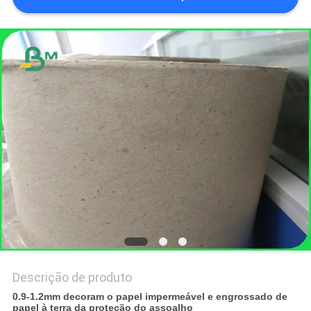
SITE
POLÍTICA
DE
PRIVACIDADE
Descrição de produto
0.9-1.2mm decoram o papel impermeável e engrossado de
papel à terra da proteção do assoalho