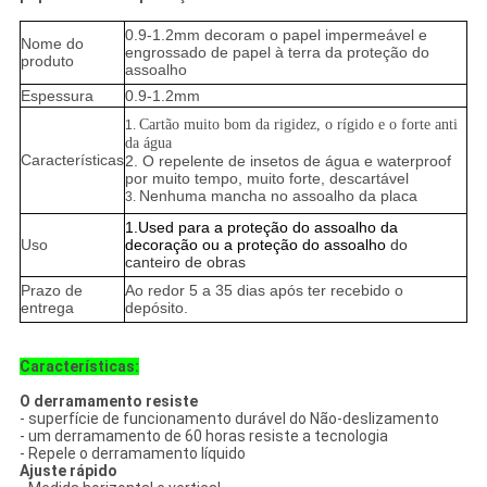
0.9-1.2mm decoram o papel impermeável e
Nome do
engrossado de papel à terra da proteção do
produto
assoalho
Espessura
0.9-1.2mm
Cartão
muito
bom da rigidez, o rígido e o forte anti
1.
da água
Características
2. O repelente de insetos de água e waterproof
por muito tempo, muito forte, descartável
Nenhuma mancha no assoalho da placa
3.
1.Used para a proteção do assoalho da
Uso
decoração ou a proteção do assoalho
do
canteiro de obras
Prazo de
Ao redor 5 a 35 dias após ter recebido o
entrega
depósito.
Características:
O derramamento resiste
- superfície de funcionamento durável do Não-deslizamento
- um derramamento de 60 horas resiste a tecnologia
- Repele o derramamento líquido
Ajuste rápido