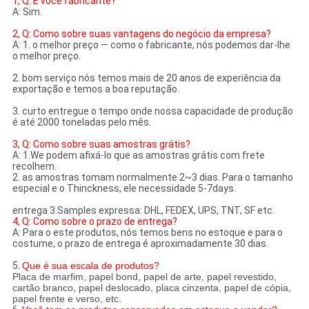
1, Q: É você fabricante?
A: Sim.
2, Q: Como sobre suas vantagens do negócio da empresa?
A: 1. o melhor preço — como o fabricante, nós podemos dar-lhe
o melhor preço.
2. bom serviço nós temos mais de 20 anos de experiência da
exportação e temos a boa reputação.
3. curto entregue o tempo onde nossa capacidade de produção
é até 2000 toneladas pelo mês.
3, Q: Como sobre suas amostras grátis?
A: 1.We podem afixá-lo que as amostras grátis com frete
recolhem.
2. as amostras tomam normalmente 2~3 dias. Para o tamanho
especial e o Thinckness, ele necessidade 5-7days.
entrega 3.Samples expressa: DHL, FEDEX, UPS, TNT, SF etc.
4, Q: Como sobre o prazo de entrega?
A: Para o este produtos, nós temos bens no estoque e para o
costume, o prazo de entrega é aproximadamente 30 dias.
5.
Que é sua escala de produtos?
Placa de marfim, papel bond, papel de arte, papel revestido,
cartão branco, papel deslocado, placa cinzenta, papel de cópia,
papel frente e verso, etc.