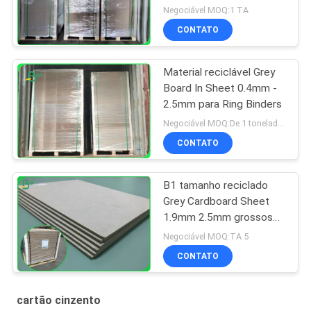
Negociável MOQ:1 TA
CONTATO
Material reciclável Grey
Board In Sheet 0.4mm -
2.5mm para Ring Binders
Negociável MOQ:De 1 toneladas para o tamanho comum & as 10 toneladas para o tamanho especial
CONTATO
B1 tamanho reciclado
Grey Cardboard Sheet
1.9mm 2.5mm grossos
no formato 70*100cm
Negociável MOQ:TA 5
CONTATO
cartão cinzento