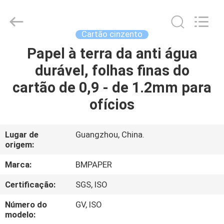
-
2026
GUANGZHOU
BMPAPER
CO.,LTD.
Cartão cinzento
All
Rights
Reserved.
Papel à terra da anti água
PARA
durável, folhas finas do
CASA
cartão de 0,9 - de 1.2mm para
PRODUTOS
ofícios
SOBRE
Lugar de
Guangzhou, China.
origem:
NÓS
Marca:
BMPAPER
VISITA
Certificação:
SGS, ISO
À
Número do
GV, ISO
FÁBRICA
modelo: