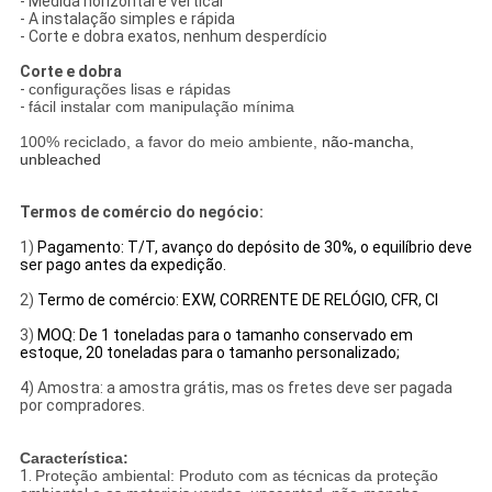
- Medida horizontal e vertical
- A instalação simples e rápida
- Corte e dobra exatos, nenhum desperdício
Corte e dobra
-
configurações lisas e rápidas
-
fácil instalar com manipulação mínima
100% reciclado, a favor do meio ambiente,
não-mancha,
unbleached
Termos de comércio do negócio:
1)
Pagamento: T/T, avanço do depósito de 30%, o equilíbrio deve
ser pago antes da expedição.
2)
Termo de comércio: EXW, CORRENTE DE RELÓGIO, CFR, CI
3)
MOQ: De 1 toneladas para o tamanho conservado em
estoque,
20 toneladas para o
tamanho
personalizado
;
4) Amostra: a amostra grátis, mas os fretes deve ser pagada
por compradores.
Característica:
1.
Proteção ambiental: Produto com as técnicas da proteção