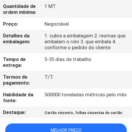
Quantidade de
1 MT
ordem mínima:
CONTROLE
DE
Preço:
Negociável
QUALIDADE
Detalhes da
1. cubra a embalagem 2. resmas que
embalagem:
embalam o rolo 3. que embala 4.
conforme o pedido do cliente
CONTACTE-
Tempo de
5-35 dias de trabalho
NOS
entrega:
Termos de
T/T.
NOTÍCIAS
pagamento:
Habilidade da
500000 toneladas métricas pelo mês
CASOS
fonte:
Destaque:
,
Cartão cinzento
folhas cinzentas do cartão
MAPA
DO
MELHOR PREÇO