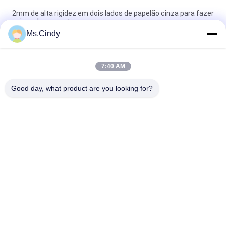
2mm de alta rigidez em dois lados de papelão cinza para fazer
caixas de presente
Ms.Cindy
Todos os azuis de cor Jigsaw Puzzle de cartão de 1,5 mm de
cartão de chipboard azul
7:40 AM
Cartão de papel azul claro 1000gm 1.5mm Cartão sólido para
indústria de puzzles
Good day, what product are you looking for?
Categorias populares
Todos
Papel Sem 
Papel De Impressão 
Revestimento De 
Deslocada
Woodfree
Papel Revestido 
Rolo Do Papel Do 
Lustroso
Produto Comestível
Papel De Arte 
Papel Revestido Do 
Lustroso
PE