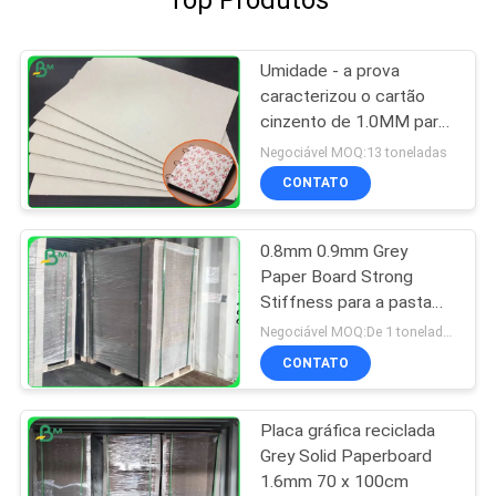
Umidade - a prova
caracterizou o cartão
cinzento de 1.0MM para
o caderno da capa dura
Negociável MOQ:13 toneladas
CONTATO
0.8mm 0.9mm Grey
Paper Board Strong
Stiffness para a pasta
de arquivos
Negociável MOQ:De 1 toneladas para o tamanho comum & as 10 toneladas para o tamanho especial
CONTATO
Placa gráfica reciclada
Grey Solid Paperboard
1.6mm 70 x 100cm