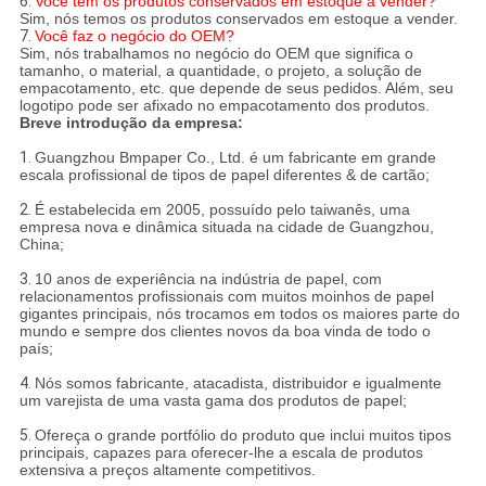
6.
Você tem os produtos conservados em estoque a vender?
Sim, nós temos os produtos conservados em estoque a vender.
7.
Você faz o negócio do OEM?
Sim, nós trabalhamos no negócio do OEM que significa o
tamanho, o material, a quantidade, o projeto, a solução de
empacotamento, etc. que depende de seus pedidos. Além, seu
logotipo pode ser afixado no empacotamento dos produtos.
Breve introdução da empresa:
1.
Guangzhou Bmpaper Co., Ltd. é um fabricante em grande
escala profissional de tipos de papel diferentes & de cartão;
2.
É estabelecida em 2005, possuído pelo taiwanês, uma
empresa nova e dinâmica situada na cidade de Guangzhou,
China;
3.
10 anos de experiência na indústria de papel, com
relacionamentos profissionais com muitos moinhos de papel
gigantes principais, nós trocamos em todos os maiores parte do
mundo e sempre dos clientes novos da boa vinda de todo o
país;
4.
Nós somos fabricante, atacadista, distribuidor e igualmente
um varejista de uma vasta gama dos produtos de papel;
5.
Ofereça o grande portfólio do produto que inclui muitos tipos
principais, capazes para oferecer-lhe a escala de produtos
extensiva a preços altamente competitivos.