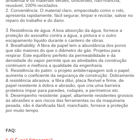
ambiental e os materiais verdes, unscented, não-mancha,
reusável, 100% reciclados.
2. Conveniência: O material claro, empacotado como o rolo,
apresenta rapidamente, fácil segurar, limpar e reciclar, salvar no
reparo do trabalho e do dano.
3.
Resistência de água: A boa absorção da água, fornece a
proteção do assoalho contra a água, a pintura e o outro
escapamento líquido durante o canteiro de obras.
4. Breathability: A fibra de papel tem a abundância dos poros
que são maiores do que o diâmetro do gás. Projetou para
respirar. Este equilíbrio perfeito da permeabilidade e da
densidade do vapor permite que as atividades da construção
continuem e melhora a qualidade da engenharia.
5. Resistência do patim: o projeto antiderrapagem sob o papel,
aumenta o coeficiente da segurança de construção. Dobramento
& resistência abrasiva: a fibra dilui, placa flexível e firme, de
papel resistente à dobra e abrasão, que cria uma barreira
protetora ímpar para paredes, rodapés, e perímetros etc.
6. Desempenho resistente: papel, altamente resistentes grossos
às abrasões e aos riscos das ferramentas ou da maquinaria
pesada, não é danificada fácil, manchado, fornece a proteção
por muito tempo.
FAQ: