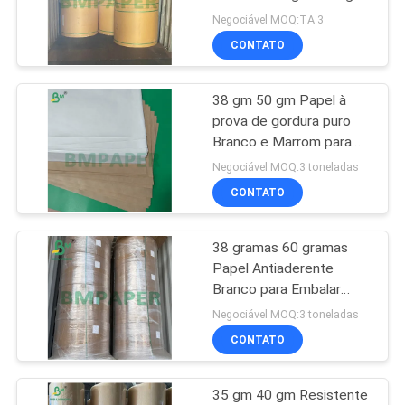
- 80gm branco marrom
SITE
Negociável MOQ:TA 3
Café
CONTATO
POLÍTICA
38 gm 50 gm Papel à
DE
prova de gordura puro
PRIVACIDADE
Branco e Marrom para
sacos de sanduíche
Negociável MOQ:3 toneladas
CONTATO
38 gramas 60 gramas
Papel Antiaderente
Branco para Embalar
Carne à Prova de
Negociável MOQ:3 toneladas
Gordura 30 x 40cm
CONTATO
35 gm 40 gm Resistente