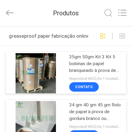
-
2026
GUANGZHOU
Produtos
BMPAPER
CO.,LTD.
All
Rights
Reserved.
PARA
greaseproof paper fabricação online
CASA
35gm 50gm Kit 3 Kit 5
PRODUTOS
bobinas de papel
branqueado à prova de
SOBRE
gordura para embrulhar
Negociável MOQ:De 1 toneladas para o tamanho conservado em estoque, 10tons para o tamanho especial
kebabs
NÓS
CONTATO
34 gm 40 gm 45 gm Rolo
VISITA
de papel à prova de
À
gordura branco ou
marrom para embalagem
FÁBRICA
Negociável MOQ:De 1 toneladas para o tamanho conservado em estoque, 10tons para o tamanho especial