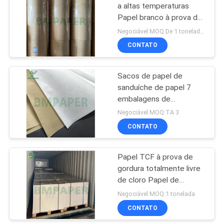
a altas temperaturas
Papel branco à prova de
gordura Jumbo Rolls para
Negociável MOQ:De 1 toneladas para o tamanho comum, 5 toneladas para o tamanho especial
assar e cozinhar
CONTATO
Sacos de papel de
sanduíche de papel 7
embalagens de
alimentos cor branca
Negociável MOQ:TA 3
natural
CONTATO
Papel TCF à prova de
gordura totalmente livre
de cloro Papel de
cozinha de pergaminho
Negociável MOQ:1 tonelada
CONTATO