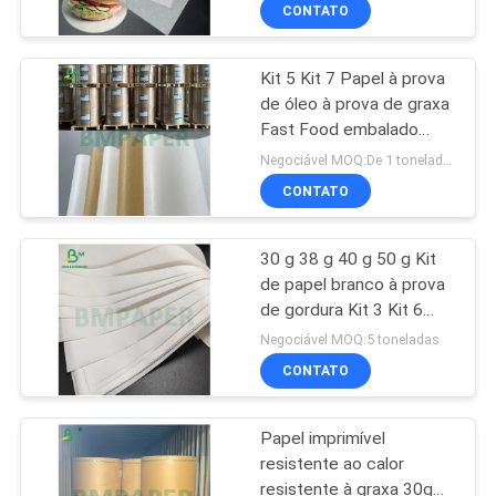
de sanduíches
CONTATO
CONTROLE
Kit 5 Kit 7 Papel à prova
DE
de óleo à prova de graxa
QUALIDADE
Fast Food embalado
hambúrguer papel de rolo
Negociável MOQ:De 1 toneladas para o tamanho conservado em estoque, 10tons para o tamanho especial
CONTACTE-
CONTATO
NOS
30 g 38 g 40 g 50 g Kit
de papel branco à prova
NOTÍCIAS
de gordura Kit 3 Kit 6
Para embalagem de
Negociável MOQ:5 toneladas
hambúrguer sanduíche
CASOS
CONTATO
Papel imprimível
MAPA
resistente ao calor
DO
resistente à graxa 30gm