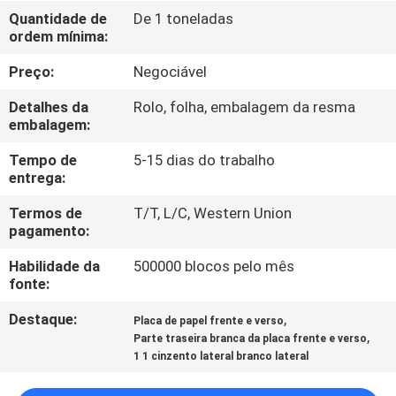
Quantidade de
De 1 toneladas
ordem mínima:
CONTROLE
DE
Preço:
Negociável
QUALIDADE
Detalhes da
Rolo, folha, embalagem da resma
embalagem:
CONTACTE-
Tempo de
5-15 dias do trabalho
entrega:
NOS
Termos de
T/T, L/C, Western Union
pagamento:
NOTÍCIAS
Habilidade da
500000 blocos pelo mês
fonte:
CASOS
Destaque:
,
Placa de papel frente e verso
,
Parte traseira branca da placa frente e verso
MAPA
1 1 cinzento lateral branco lateral
DO