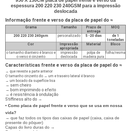
950 X 130CM placa de papel frente e verso da
espessura 200 220 230 240GSM para a impressão
deslocada
Informação frente e verso da placa de papel do ≈
Grama
Tamanho
Prazo de
MOQ
entrega
200 220 230 240gsm
personalizado
5 -20 dias
de 1
toneladas
Cor
Impressão
Material
Bloco
apropriada
o tamanho dianteiro é branco e
impressão
polpa de
folha/resma
o verso é cinzento
deslocada
madeira pura
Características frente e verso da placa de papel do ≈
→ que reveste a parte anterior
O tamanho cinzento do → um e traseiro lateral é branco
→ um bocado da superfície lisa
→ sem cheiro
→ bom imprimindo o efeito
→ é resistência à ondulação
Stiffiness alto do →
• Como placa de papel frente e verso que se usa em nossa
vida?
→ que faz todos os tipos das caixas de papel (caixa, caixa de
presente do pôquer)
Capas do livro duras do →