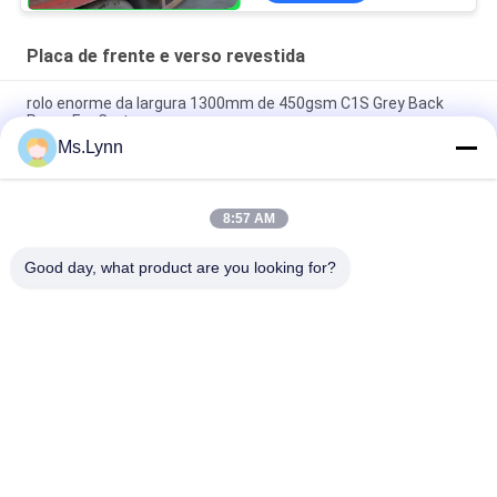
Placa de frente e verso revestida
rolo enorme da largura 1300mm de 450gsm C1S Grey Back
Paper For Carton
Ms.Lynn
placa frente e verso revestida de dobramento alta da
resistência de 250g 325g com Grey Free Sample traseiro
8:57 AM
140g 170g Imprimível Revestido Branco Top Liner para
Envelope 70 x 100cm
Good day, what product are you looking for?
Categorias populares
Todos
Papel Sem 
Papel De Impressão 
Revestimento De 
Deslocada
Woodfree
Papel Revestido 
Rolo Do Papel Do 
Lustroso
Produto Comestível