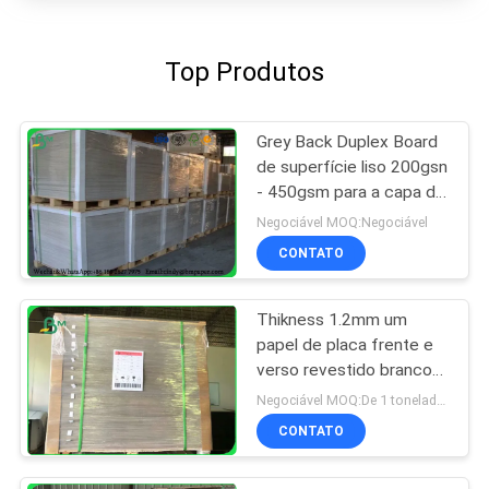
Top Produtos
Grey Back Duplex Board
de superfície liso 200gsn
- 450gsm para a capa do
livro da capa dura
Negociável MOQ:Negociável
CONTATO
Thikness 1.2mm um
papel de placa frente e
verso revestido branco
lateral nas folhas
Negociável MOQ:De 1 toneladas para o tamanho comum & as 10 toneladas para o tamanho especial
CONTATO