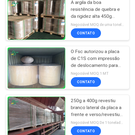
A argila da boa
resistência de quebra e
da rigidez alta 450g
revestiu o papel frente e
Negociável MOQ:de uma tonelada do tamanho do standrad
verso no rolo
CONTATO
O Fsc autorizou a placa
de C1S com impressão
de deslocamento para
trás do cinza em Rolls
Negociável MOQ:1 MT
enorme 1160mm
CONTATO
250g a 400g revestiu
branco lateral da placa a
frente e verso/revestiu
1300mm para sacos do
Negociável MOQ:De 1 toneladas para o tamanho padrão
correio
CONTATO