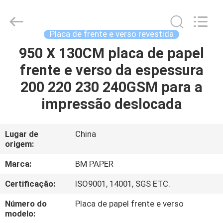
-
2026
GUANGZHOU
BMPAPER
CO.,LTD.
Placa de frente e verso revestida
All
Rights
Reserved.
950 X 130CM placa de papel
PARA
frente e verso da espessura
CASA
200 220 230 240GSM para a
PRODUTOS
impressão deslocada
SOBRE
Lugar de
China
origem:
NÓS
Marca:
BM PAPER
VISITA
Certificação:
ISO9001, 14001, SGS ETC.
À
Número do
Placa de papel frente e verso
FÁBRICA
modelo: